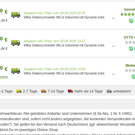
büros
0
€
Preis vom 08.08.2026 02:05
Wiha Seitenschneider BiCut Industrial mit DynamicJoint
...
,99 €
38982 4010995389826
OTTO O
0
€
Preis vom 08.08.2026 13:57
Wiha Seitenschneider BiCut Industrial mit DynamicJoint
...
,86 €
38982 4010995389826
Media
0
€
Preis vom 08.08.2026 14:00
Wiha Seitenschneider BiCut Industrial mit DynamicJoint
...
38982 4010995389826
0-2 Tage
2-7 Tage
7-14 Tage
mehr als 14 Tage
unbekannt