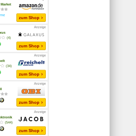
Market
zum Shop
xus
(4)
zum Shop
helt
(34)
zum Shop
I
zum Shop
ektronik
(544)
zum Shop