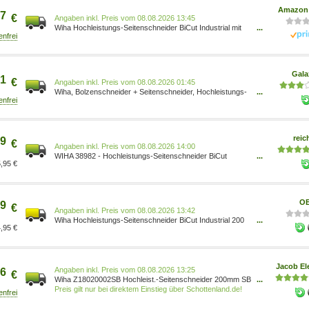
Handwerkzeuge/Handwerkzeuge/Zangen/Seitenschneider
Amazon 
7
€
Preis vom 08.08.2026 13:45
Wiha Hochleistungs-Seitenschneider BiCut Industrial mit
...
DynamicJoint 200mm, umschaltbar 200% Power auf
Knopfdruck I ersetzt zwei Zangen (38982) Z18020002SB
4010995389826 Baumarkt/Baumarkt/Elektro- &
Handwerkzeuge/Handwerkzeuge/Zangen/Seitenschneider
Gala
1
€
Preis vom 08.08.2026 01:45
Wiha, Bolzenschneider + Seitenschneider, Hochleistungs-
...
Seitenschneider BiCut Industrial (270 mm) 38982
reic
9
€
Preis vom 08.08.2026 14:00
WIHA 38982 - Hochleistungs-Seitenschneider BiCut
...
,95 €
Industrial mit DynamicJoint 38982[5489]
OB
9
€
Preis vom 08.08.2026 13:42
Wiha Hochleistungs-Seitenschneider BiCut Industrial 200
...
,95 €
mm 4010995389826
Jacob El
Preis vom 08.08.2026 13:25
6
€
Wiha Z18020002SB Hochleist.-Seitenschneider 200mm SB
...
Industrial (38982)
Preis gilt nur bei direktem Einstieg über Schottenland.de!