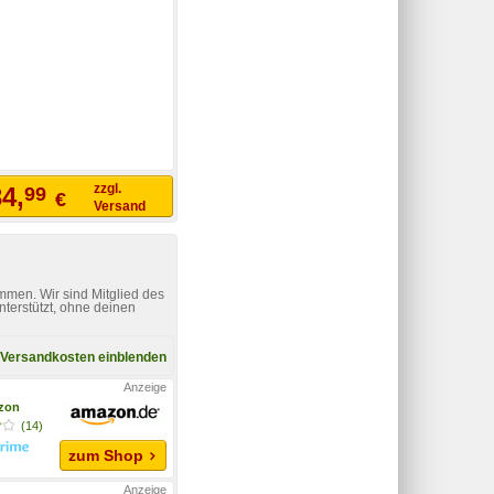
zzgl.
4,
99
€
Versand
mmen. Wir sind Mitglied des
nterstützt, ohne deinen
Versandkosten einblenden
zon
(14)
zum Shop