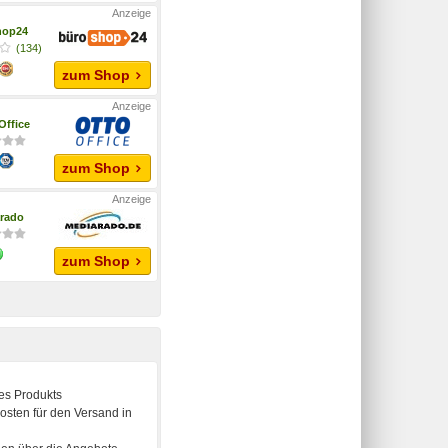
hop24
(134)
zum Shop
ffice
zum Shop
rado
zum Shop