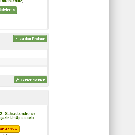
(
Datenschutz
)
tivieren
zu den Preisen
Fehler melden
2 - Schraubendreher
gazin LiftUp electric
ab 47,99 €