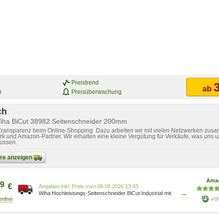
Preistrend
3
ab
n
Preisüberwachung
ch
Wiha BiCut 38982 Seitenschneider 200mm
 Transparenz beim Online-Shopping. Dazu arbeiten wir mit vielen Netzwerken zusa
k und Amazon-Partner. Wir erhalten eine kleine Vergütung für Verkäufe, was uns u
lussen.
bare anzeigen
Ama
9
€
Preis vom 08.08.2026 13:43
Wiha Hochleistungs-Seitenschneider BiCut Industrial mit
...
DynamicJoint 200mm, umschaltbar 200% Power auf
Knopfdruck I ersetzt zwei Zangen (38982) Z18020002SB
4010995389826 Baumarkt/Baumarkt/Elektro- &