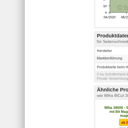
Produktdaten
für Seitenschne
Hersteller
Markteinführung
Produktseite beim H
© by Schottenland.d
Private Verwendung 
Ähnliche Pr
wie Wiha BiCut 
Wiha 38606 - 
mit Bit Mag
magn
ab 2