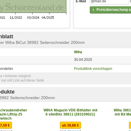
E-Mail
Preisüberwachung ak
blatt
ider Wiha BiCut 38982 Seitenschneider 200mm
Wiha
30.04.2020
ersteller
Produktlink vorschlagen
e • Irrtümer möglich
nur mit Link auf diese Seite
odukte
38982 Seitenschneider 200mm
Schraubendreher
WIHA Magazin VDE-Bithalter mit
Wiha 3861
azin LiftUp 25
6 slimBits 38611 (283109021)
mit Bit Ma
etisch
7,59 €
ab 38,88 €