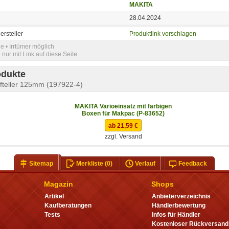
MAKITA
28.04.2024
ersteller
Produktlink vorschlagen
e • Irrtümer möglich
nur mit Link auf diese Seite
odukte
ifteller 125mm (197922-4)
MAKITA Varioeinsatz mit farbigen
Boxen für Makpac (P-83652)
ab 21,59 €
zzgl. Versand
Sitemap
Merkliste
(0)
Verlauf
Feedback
Magazin
Shops
Artikel
Anbieterverzeichnis
Kaufberatungen
Händlerbewertung
Tests
Infos für Händler
Kostenloser Rückversand