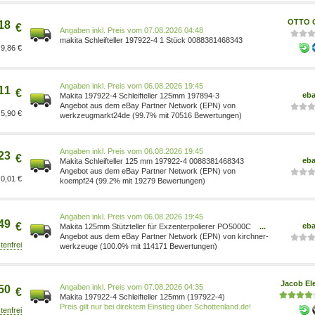
OTTO O
18
€
Preis vom 07.08.2026 04:48
makita Schleifteller 197922-4 1 Stück 0088381468343
9,86 €
Preis vom 06.08.2026 19:45
11
€
eb
Makita 197922-4 Schleifteller 125mm 197894-3
Angebot aus dem eBay Partner Network (EPN) von
5,90 €
werkzeugmarkt24de (99.7% mit 70516 Bewertungen)
Preis vom 06.08.2026 19:45
23
€
eb
Makita Schleifteller 125 mm 197922-4 0088381468343
Angebot aus dem eBay Partner Network (EPN) von
0,01 €
koempf24 (99.2% mit 19279 Bewertungen)
Preis vom 06.08.2026 19:45
49
€
eb
Makita 125mm Stützteller für Exzenterpolierer PO5000C
...
/ DPO500Z 197922-4
Angebot aus dem eBay Partner Network (EPN) von kirchner-
werkzeuge (100.0% mit 114171 Bewertungen)
Jacob Ele
Preis vom 07.08.2026 04:35
50
€
Makita 197922-4 Schleifteller 125mm (197922-4)
Preis gilt nur bei direktem Einstieg über Schottenland.de!