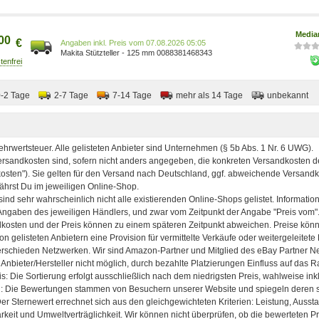
Media
00
€
Preis vom 07.08.2026 05:05
Makita Stützteller - 125 mm 0088381468343
0-2 Tage
2-7 Tage
7-14 Tage
mehr als 14 Tage
unbekannt