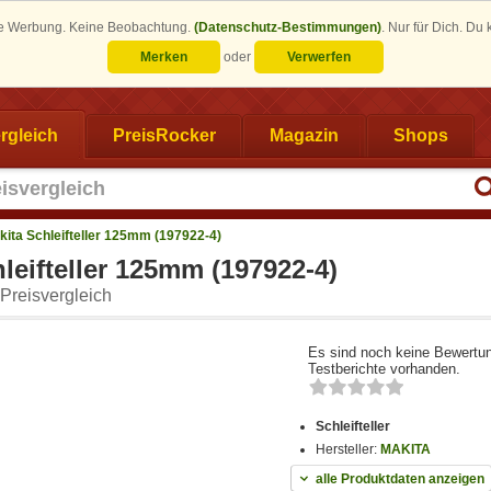
eine Werbung. Keine Beobachtung.
(Datenschutz-Bestimmungen)
.
Nur für Dich. Du
Merken
oder
Verwerfen
rgleich
PreisRocker
Magazin
Shops
kita Schleifteller 125mm (197922-4)
leifteller 125mm (197922-4)
Preisvergleich
Es sind noch keine Bewertu
Testberichte vorhanden.
Schleifteller
Hersteller:
MAKITA
alle Produktdaten anzeigen