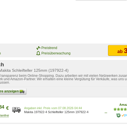
Preistrend
3
ab
n
Preisüberwachung
ch
Makita Schleifteller 125mm (197922-4)
 Transparenz beim Online-Shopping. Dazu arbeiten wir mit vielen Netzwerken zusa
k und Amazon-Partner. Wir erhalten eine kleine Vergütung für Verkäufe, was uns u
lussen.
bare anzeigen
Ama
84
€
Preis vom 07.08.2026 04:44
Makita 197922-4 Schleifteller 125mm 197922-4
...
0088381468343 Baumarkt/Baumarkt/Elektro- &
Handwerkzeuge/Elektrowerkzeuge/Oszillierwerkzeuge