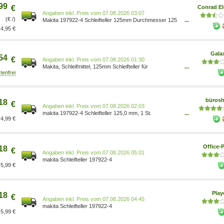
99
€
Conrad El
Preis vom 07.08.2026 03:07
(€ /)
Makita 197922-4 Schleifteller 125mm Durchmesser 125
...
mm 0088381468343
4,95 €
Gala
54
€
Preis vom 07.08.2026 01:30
Makita, Schleifmittel, 125mm Schleifteller für
...
Exzenterpolierer PO5000C/ DPO500Z 197922-4
büros
18
€
Preis vom 07.08.2026 02:03
makita 197922-4 Schleifteller 125,0 mm, 1 St.
...
4,99 €
0088381468343
Office-P
18
€
Preis vom 07.08.2026 05:01
makita Schleifteller 197922-4
5,99 €
Pla
18
€
Preis vom 07.08.2026 04:45
makita Schleifteller 197922-4
5,99 €