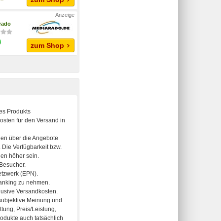
rado
zum Shop