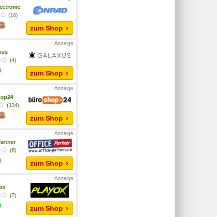
ectronic
(16)
zum Shop
xus
(4)
zum Shop
hop24
(134)
zum Shop
artner
(8)
zum Shop
yox
(7)
zum Shop