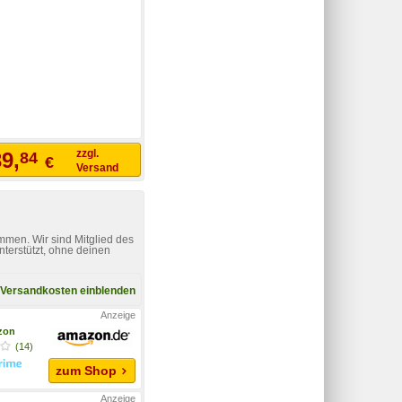
zzgl.
9,
84
€
Versand
mmen. Wir sind Mitglied des
nterstützt, ohne deinen
Versandkosten einblenden
zon
(14)
zum Shop