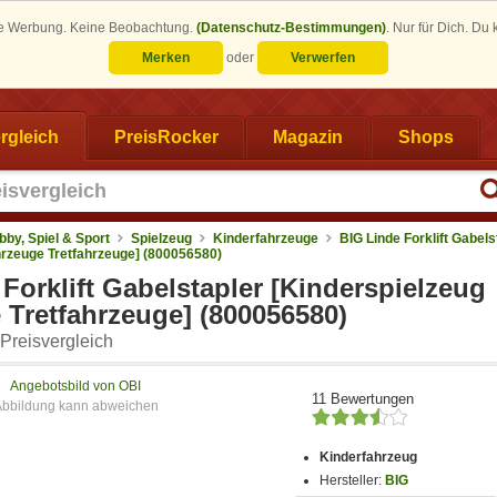
eine Werbung. Keine Beobachtung.
(Datenschutz-Bestimmungen)
.
Nur für Dich. Du
Merken
oder
Verwerfen
rgleich
PreisRocker
Magazin
Shops
bby, Spiel & Sport
Spielzeug
Kinderfahrzeuge
BIG Linde Forklift Gabels
hrzeuge Tretfahrzeuge] (800056580)
Forklift Gabelstapler [Kinderspielzeug
 Tretfahrzeuge] (800056580)
Preisvergleich
Angebotsbild von OBI
11 Bewertungen
Kinderfahrzeug
Hersteller:
BIG