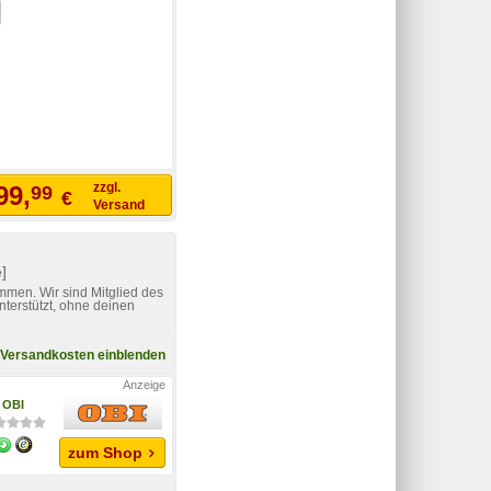
zzgl.
99,
99
€
Versand
]
mmen. Wir sind Mitglied des
nterstützt, ohne deinen
Versandkosten einblenden
OBI
zum Shop