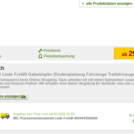
alle Produktdaten anzeigen
Preistrend
2
ab
n
Preisüberwachung
ch
G Linde Forklift Gabelstapler [Kinderspielzeug Fahrzeuge Tretfahrzeuge
 Transparenz beim Online-Shopping. Dazu arbeiten wir mit vielen Netzwerken zusa
k und Amazon-Partner. Wir erhalten eine kleine Vergütung für Verkäufe, was uns u
lussen.
bare anzeigen
Preis vom 08.08.2026 09:29
BIG Präzisionskettenantrieb Linde Forklift 4004943565806