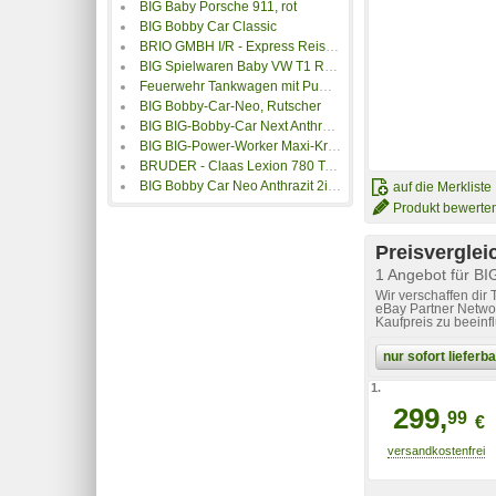
BIG Baby Porsche 911, rot
BIG Bobby Car Classic
BRIO GMBH I/R - Express Reisezug
BIG Spielwaren Baby VW T1 Rot von BIG mit Hupe
Feuerwehr Tankwagen mit Pumpe und Spritze
BIG Bobby-Car-Neo, Rutscher
BIG BIG-Bobby-Car Next Anthrazit/Rot
BIG BIG-Power-Worker Maxi-Kran
BRUDER - Claas Lexion 780 Terra Trac Mähdrescher A4528378
BIG Bobby Car Neo Anthrazit 2in1 (Pink-Türkis)
auf die Merkliste
Produkt bewerte
Preisverglei
1 Angebot für BI
Wir verschaffen dir
eBay Partner Networ
Kaufpreis zu beeinf
nur sofort liefer
1.
299,
99
€