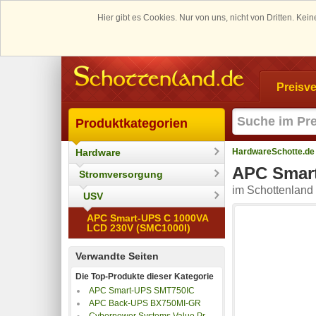
Hier gibt es Cookies. Nur von uns, nicht von Dritten. K
Preisve
Produktkategorien
Hardware
HardwareSchotte.de
APC Smart
Stromversorgung
im Schottenland 
USV
APC Smart-UPS C 1000VA
LCD 230V (SMC1000I)
Verwandte Seiten
Die Top-Produkte dieser Kategorie
APC Smart-UPS SMT750IC
APC Back-UPS BX750MI-GR
Cyberpower Systems Value Pro VP1600ELCD