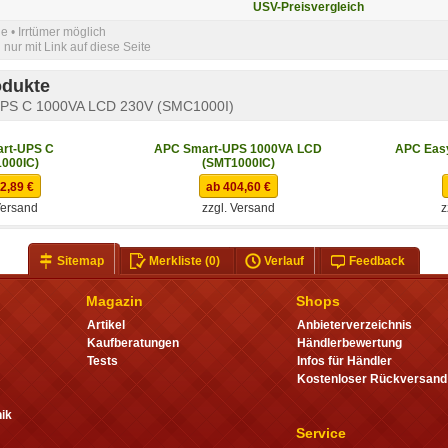
USV-Preisvergleich
e • Irrtümer möglich
nur mit Link auf diese Seite
odukte
UPS C 1000VA LCD 230V (SMC1000I)
rt-UPS C
APC Smart-UPS 1000VA LCD
APC Easy
000IC)
(SMT1000IC)
2,89 €
ab 404,60 €
Versand
zzgl. Versand
z
Sitemap
Merkliste
(0)
Verlauf
Feedback
Magazin
Shops
Artikel
Anbieterverzeichnis
Kaufberatungen
Händlerbewertung
Tests
Infos für Händler
Kostenloser Rückversand
ik
Service