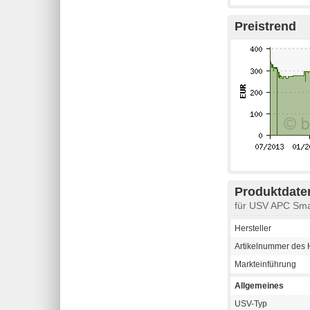
Preistrend
Produktdaten
für USV APC Sm
Hersteller
Artikelnummer des H
Markteinführung
Allgemeines
USV-Typ