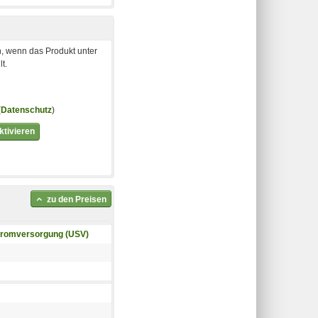
, wenn das Produkt unter
t.
(
Datenschutz
)
tivieren
zu den Preisen
tromversorgung (USV)