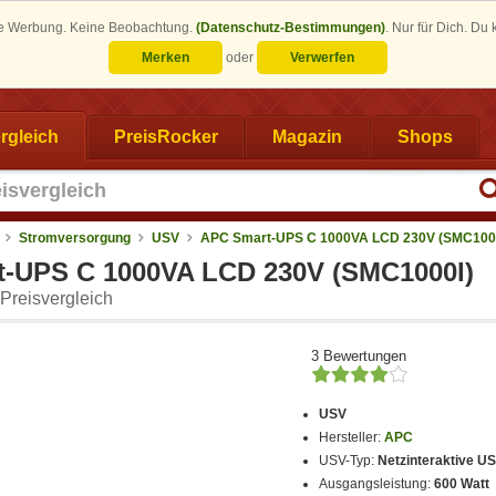
eine Werbung. Keine Beobachtung.
(Datenschutz-Bestimmungen)
.
Nur für Dich. Du
Merken
oder
Verwerfen
rgleich
PreisRocker
Magazin
Shops
Stromversorgung
USV
APC Smart-UPS C 1000VA LCD 230V (SMC100
-UPS C 1000VA LCD 230V (SMC1000I)
Preisvergleich
3 Bewertungen
USV
Hersteller:
APC
USV-Typ:
Netzinteraktive U
Ausgangsleistung:
600 Watt