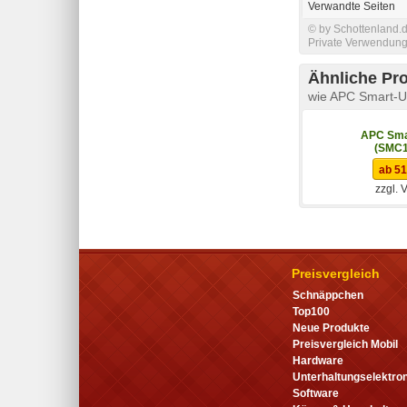
Verwandte Seiten
© by Schottenland.d
Private Verwendung 
Ähnliche Pr
wie APC Smart-
APC Sma
(SMC1
ab 51
zzgl. 
Preisvergleich
Schnäppchen
Top100
Neue Produkte
Preisvergleich Mobil
Hardware
Unterhaltungselektron
Software