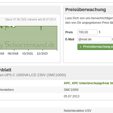
Preisüberwachung
Lass Dich von uns benachrichtigen
den von Dir angegebenen Preis fäll
€
Preis
E-Mail
Preisüberwachung ak
blatt
art-UPS C 1000VA LCD 230V (SMC1000I)
APC
,
APC Unterbrechungsfreie S
erstellers
SMC1000I
05.07.2013
Netzinteraktive USV