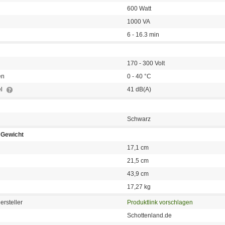
600 Watt
1000 VA
6 - 16.3 min
170 - 300 Volt
en
0 - 40 °C
el
41 dB(A)
Schwarz
Gewicht
17,1 cm
21,5 cm
43,9 cm
17,27 kg
ersteller
Produktlink vorschlagen
Schottenland.de