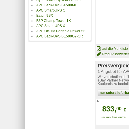
APC Back-UPS BX500MI
APC Smart-UPS C
Eaton 9SX
FSP Champ Tower 1K
APC Smart-UPS X
APC OffGrid Portable Power Station 330
APC Back-UPS BE500G2-GR
auf die Merkliste
Produkt bewerte
Preisverglei
1 Angebot für 
Wir verschaffen dir
eBay Partner Networ
Kaufpreis zu beeinf
nur sofort liefer
1.
833,
00
€