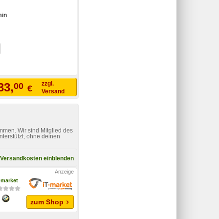
min
zzgl.
33,
00
€
Versand
mmen. Wir sind Mitglied des
nterstützt, ohne deinen
Versandkosten einblenden
-market
zum Shop