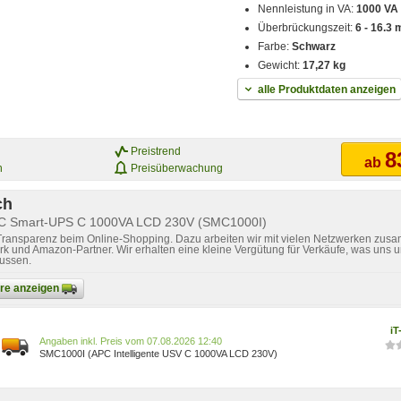
Nennleistung in VA:
1000 VA
Überbrückungszeit:
6 - 16.3 
Farbe:
Schwarz
Gewicht:
17,27 kg
alle Produktdaten anzeigen
Preistrend
8
ab
n
Preisüberwachung
ch
APC Smart-UPS C 1000VA LCD 230V (SMC1000I)
 Transparenz beim Online-Shopping. Dazu arbeiten wir mit vielen Netzwerken zusa
k und Amazon-Partner. Wir erhalten eine kleine Vergütung für Verkäufe, was uns u
lussen.
bare anzeigen
iT
Preis vom 07.08.2026 12:40
SMC1000I (APC Intelligente USV C 1000VA LCD 230V)