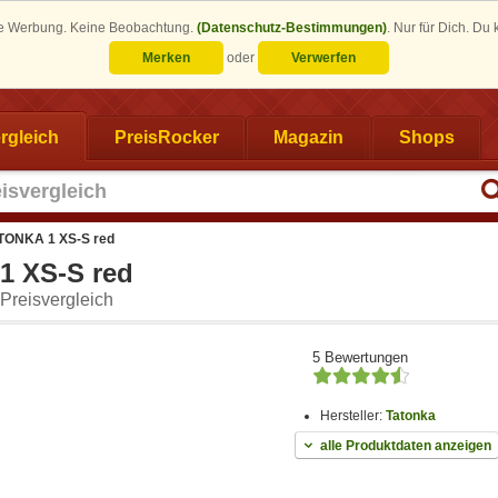
eine Werbung. Keine Beobachtung.
(Datenschutz-Bestimmungen)
.
Nur für Dich. Du
Merken
oder
Verwerfen
rgleich
PreisRocker
Magazin
Shops
TONKA 1 XS-S red
1 XS-S red
Preisvergleich
5 Bewertungen
Hersteller:
Tatonka
alle Produktdaten anzeigen