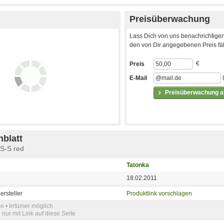
Preisüberwachung
Lass Dich von uns benachrichtigen
den von Dir angegebenen Preis fäll
€
Preis
E-Mail
Preisüberwachung ak
blatt
S-S red
Tatonka
18.02.2011
ersteller
Produktlink vorschlagen
e • Irrtümer möglich
nur mit Link auf diese Seite