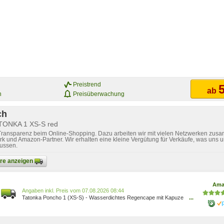
Preistrend
5
ab
n
Preisüberwachung
ch
ATONKA 1 XS-S red
 Transparenz beim Online-Shopping. Dazu arbeiten wir mit vielen Netzwerken zusa
k und Amazon-Partner. Wir erhalten eine kleine Vergütung für Verkäufe, was uns u
lussen.
bare anzeigen
Ama
Preis vom 07.08.2026 08:44
Tatonka Poncho 1 (XS-S) - Wasserdichtes Regencape mit Kapuze
...
und Schnürzug - Inklusive Beutel - Größe XS - S (red) 2799[5584]
4013236985252 Sport & Freizeit/Arborist Merchandising Root/Self
Service/Special Features Stores/ef3a019d-6628-41d5-b303-2911