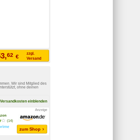
zzgl.
3,
62
€
Versand
mmen. Wir sind Mitglied des
nterstützt, ohne deinen
Versandkosten einblenden
zon
(14)
zum Shop