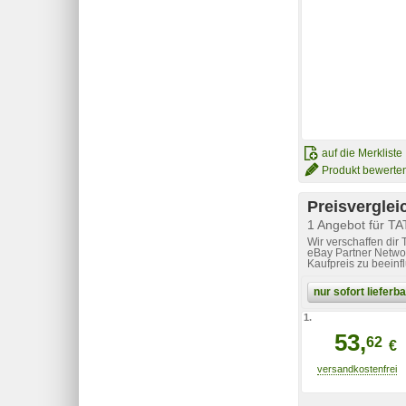
auf die Merkliste
Produkt bewerte
Preisverglei
1 Angebot für T
Wir verschaffen dir
eBay Partner Networ
Kaufpreis zu beeinf
nur sofort liefer
1.
53,
62
€