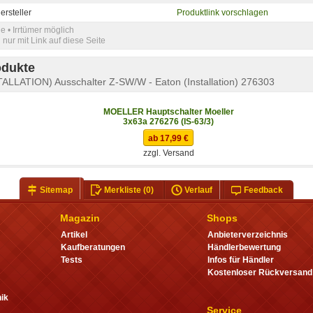
ersteller
Produktlink vorschlagen
e • Irrtümer möglich
nur mit Link auf diese Seite
odukte
ALLATION) Ausschalter Z-SW/W - Eaton (Installation) 276303
MOELLER Hauptschalter Moeller
3x63a 276276 (IS-63/3)
ab 17,99 €
zzgl. Versand
Sitemap
Merkliste
(0)
Verlauf
Feedback
Magazin
Shops
Artikel
Anbieterverzeichnis
Kaufberatungen
Händlerbewertung
Tests
Infos für Händler
Kostenloser Rückversand
ik
Service