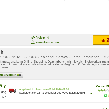
Preistrend
2
ab
n
Preisüberwachung
ch
EATON (INSTALLATION) Ausschalter Z-SW/W - Eaton (Installation) 276
 Transparenz beim Online-Shopping. Dazu arbeiten wir mit vielen Netzwerken zusa
k und Amazon-Partner. Wir erhalten eine kleine Vergütung für Verkäufe, was uns u
lussen.
bare anzeigen
9
€
Conrad El
Preis vom 07.08.2026 07:18
(€ /)
Steuerschalter 16 A 1 Wechsler 250 V/AC Eaton 276303
...
4015082763039
,95 €
Gala