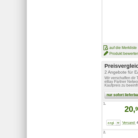
auf die Merkliste
Produkt bewerte
Preisverglei
2 Angebote für 
Wir verschaffen dir
eBay Partner Networ
Kaufpreis zu beeinf
nur sofort liefer
1.
20,
9
4
2.