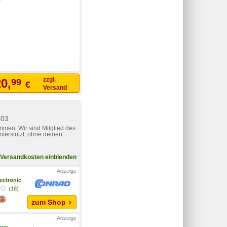
zzgl.
0,
99
€
Versand
303
mmen. Wir sind Mitglied des
nterstützt, ohne deinen
Versandkosten einblenden
ectronic
(16)
zum Shop
xus