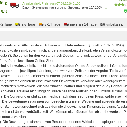
9
€
Preis vom 07.08.2026 01:30
Eaton, Systemstromversorgung, Steuerschalter 16A 250V
...
276303
0-2 Tage
2-7 Tage
7-14 Tage
mehr als 14 Tage
unbekannt