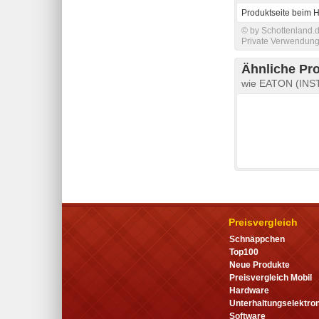
Produktseite beim H
© by Schottenland.d
Private Verwendung 
Ähnliche Pr
wie EATON (INST
Preisvergleich
Schnäppchen
Top100
Neue Produkte
Preisvergleich Mobil
Hardware
Unterhaltungselektron
Software