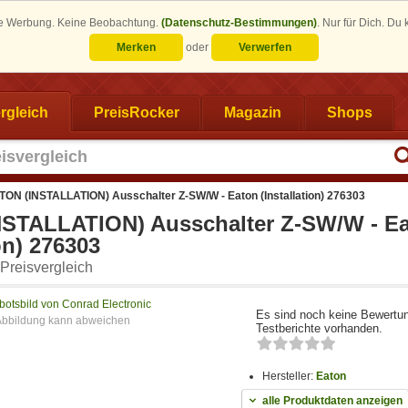
eine Werbung. Keine Beobachtung.
(Datenschutz-Bestimmungen)
.
Nur für Dich. Du
Merken
oder
Verwerfen
rgleich
PreisRocker
Magazin
Shops
TON (INSTALLATION) Ausschalter Z-SW/W - Eaton (Installation) 276303
STALLATION) Ausschalter Z-SW/W - E
ion) 276303
Preisvergleich
otsbild von Conrad Electronic
Es sind noch keine Bewertu
Testberichte vorhanden.
Hersteller:
Eaton
alle Produktdaten anzeigen