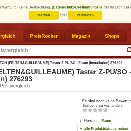
eine Werbung. Keine Beobachtung.
(Datenschutz-Bestimmungen)
.
Nur für Dich. Du
Merken
oder
Verwerfen
rgleich
PreisRocker
Magazin
Shops
TON (FELTEN&GUILLEAUME) Taster Z-PU/SO - Eaton (Installation) 276293
ELTEN&GUILLEAUME) Taster Z-PU/SO -
ion) 276293
Preisvergleich
Es sind noch keine Bewertu
Testberichte vorhanden.
Hersteller:
Eaton
alle Produktdaten anzeigen