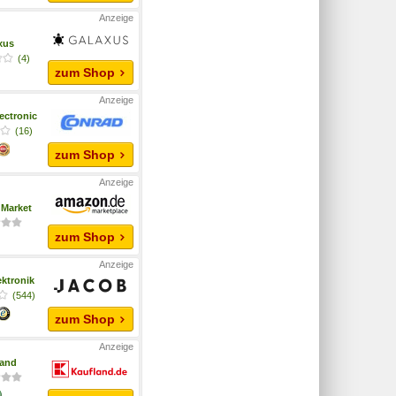
xus
(4)
zum Shop
ectronic
(16)
zum Shop
Market
zum Shop
ktronik
(544)
zum Shop
land