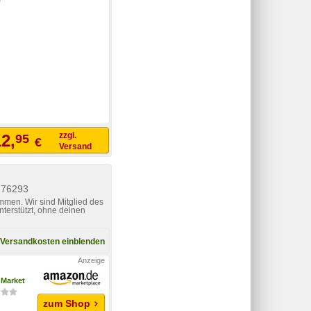
zzgl.
2,
95
€
Versand
276293
mmen. Wir sind Mitglied des
nterstützt, ohne deinen
Versandkosten einblenden
Market
zum Shop