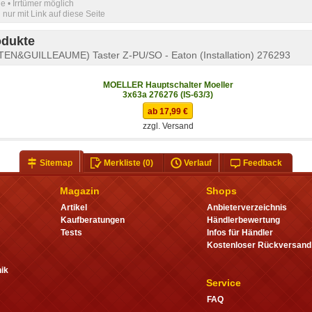
e • Irrtümer möglich
nur mit Link auf diese Seite
odukte
EN&GUILLEAUME) Taster Z-PU/SO - Eaton (Installation) 276293
MOELLER Hauptschalter Moeller
3x63a 276276 (IS-63/3)
ab 17,99 €
zzgl. Versand
Sitemap
Merkliste
(0)
Verlauf
Feedback
Magazin
Shops
Artikel
Anbieterverzeichnis
Kaufberatungen
Händlerbewertung
Tests
Infos für Händler
Kostenloser Rückversand
ik
Service
FAQ