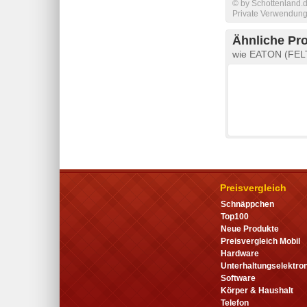
© by Schottenland.d
Private Verwendung 
Ähnliche Pr
wie EATON (FELT
Preisvergleich
Schnäppchen
Top100
Neue Produkte
Preisvergleich Mobil
Hardware
Unterhaltungselektron
Software
Körper & Haushalt
Telefon