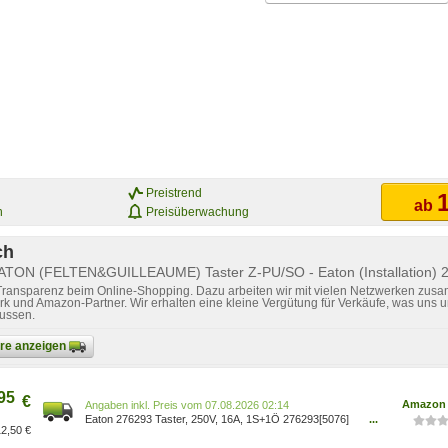
Preistrend
1
ab
n
Preisüberwachung
ch
EATON (FELTEN&GUILLEAUME) Taster Z-PU/SO - Eaton (Installation) 
 Transparenz beim Online-Shopping. Dazu arbeiten wir mit vielen Netzwerken zusa
k und Amazon-Partner. Wir erhalten eine kleine Vergütung für Verkäufe, was uns u
lussen.
bare anzeigen
95
€
Amazon 
Preis vom 07.08.2026 02:14
Eaton 276293 Taster, 250V, 16A, 1S+1Ö 276293[5076]
...
2,50 €
4015082762933
Baumarkt/Baumarkt/Elektroinstallation/Elektrische