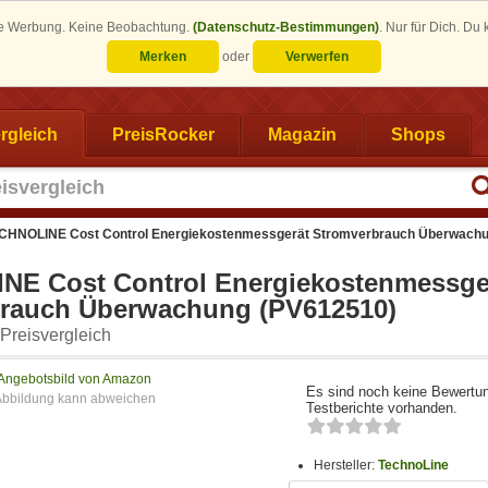
eine Werbung. Keine Beobachtung.
(Datenschutz-Bestimmungen)
.
Nur für Dich. Du
Merken
oder
Verwerfen
rgleich
PreisRocker
Magazin
Shops
CHNOLINE Cost Control Energiekostenmessgerät Stromverbrauch Überwach
E Cost Control Energiekostenmessge
rauch Überwachung (PV612510)
Preisvergleich
Angebotsbild von Amazon
Es sind noch keine Bewertu
Testberichte vorhanden.
Hersteller:
TechnoLine