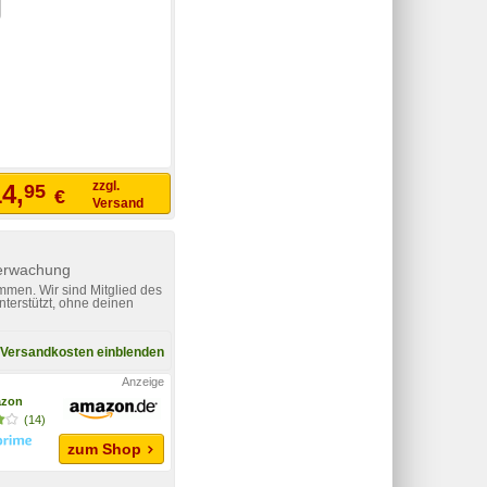
zzgl.
4,
95
€
Versand
berwachung
mmen. Wir sind Mitglied des
nterstützt, ohne deinen
Versandkosten einblenden
zon
(14)
zum Shop