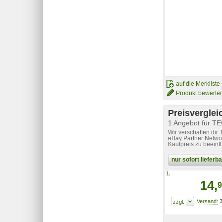
auf die Merkliste
Produkt bewerte
Preisverglei
1 Angebot für T
Wir verschaffen dir
eBay Partner Networ
Kaufpreis zu beeinf
nur sofort liefer
1.
14,
9
3