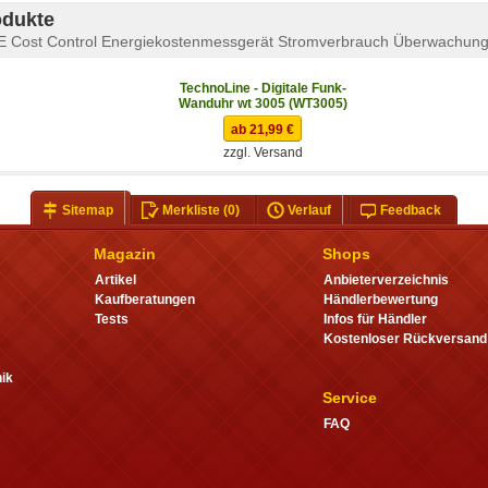
odukte
Cost Control Energiekostenmessgerät Stromverbrauch Überwachun
TechnoLine - Digitale Funk-
Wanduhr wt 3005 (WT3005)
ab 21,99 €
zzgl. Versand
Sitemap
Merkliste
(0)
Verlauf
Feedback
Magazin
Shops
Artikel
Anbieterverzeichnis
Kaufberatungen
Händlerbewertung
Tests
Infos für Händler
Kostenloser Rückversand
ik
Service
FAQ