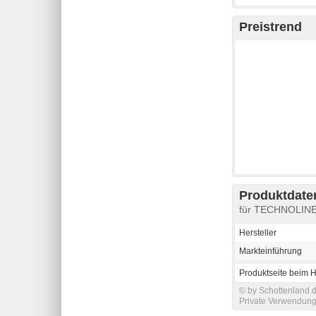
Preistrend
Produktdaten
für TECHNOLINE 
Hersteller
Markteinführung
Produktseite beim H
© by Schottenland.d
Private Verwendung 