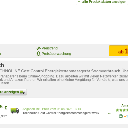
alle Produktdaten anzeigen
Preistrend
1
ab
n
Preisüberwachung
ch
ECHNOLINE Cost Control Energiekostenmessgerät Stromverbrauch Ü
 Transparenz beim Online-Shopping. Dazu arbeiten wir mit vielen Netzwerken zusa
k und Amazon-Partner. Wir erhalten eine kleine Vergütung für Verkäufe, was uns u
lussen.
bare anzeigen
Ama
5
€
Preis vom 08.08.2026 13:14
Technoline Cost Control Energiekostenmessgerät weiß
...
,99 €
4029665033617 4029665033617
Baumarkt/Baumarkt/Elektroinstallation/Stromzähler
Baumarkt/Baumarkt/Elektro- & Handwerkzeuge