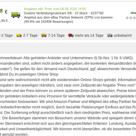
Preis vom 06.08.2026 14:00
8
€
eb
Gedore Verbindungsvierkant 3/8 - 10 Stück - 6237760
Angebot aus dem eBay Partner Network (EPN) von banemo
,90 €
(99.8% mit 163408 Bewertungen)
0-2 Tage
2-7 Tage
7-14 Tage
mehr als 14 Tage
unbekannt