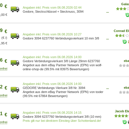
Gala
0
€
Preis vom 06.08.2026 02:44
Gedore, Steckschlüssel + Stecknuss, 3094
...
,00 €
Verbindungsvierkant 3/8 29 mm 6237760
9
€
Conrad El
Preis vom 06.08.2026 10:27
(€ /)
Gedore 3094 6237760 Verbindungsvierkant 10 mm 3/8
...
Zoll Antrieb 3/8 (10 mm) 29 mm 1 St. 4010886623770
,95 €
Preis vom 06.08.2026 14:00
6
€
eb
Gedore Verbindungsvierkant 3/8 Länge 29mm 6237760
Angebot aus dem eBay Partner Network (EPN) von wolf-
online-shop-de (99.5% mit 83975 Bewertungen)
Preis vom 06.08.2026 14:00
2
€
eb
GEDORE Verbindungs-Vierkant 3/8 Nr. 3094
...
4010886623770
Angebot aus dem eBay Partner Network (EPN) von tooler
(99.5% mit 67864 Bewertungen)
Jacob Ele
Preis vom 06.08.2026 14:15
1
€
Gedore 3094 6237760 Verbindungsvierkant 3/8 (10 mm)
Preis gilt nur bei direktem Einstieg über Schottenland.de!