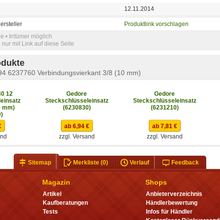
12.11.2014
ersteller
Produktlink vorschlagen
e • Irrtümer möglich
nur mit Link auf diese Seite
odukte
 6237760 Verbindungsvierkant 3/8 (10 mm)
0 12
Gedore
Gedore
einsatz
Steckschlüsseleinsatz
Steckschlüsseleinsatz
0 mm)
(6230830)
(6231210)
)
€
ab 6,94 €
ab 7,81 €
and
zzgl. Versand
zzgl. Versand
Sitemap
Merkliste
(0)
Verlauf
Feedback
Magazin
Shops
Artikel
Anbieterverzeichnis
Kaufberatungen
Händlerbewertung
Tests
Infos für Händler