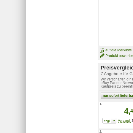
auf die Merkliste
Produkt bewerte
Preisverglei
7 Angebote für 
Wir verschaffen dir
eBay Partner Networ
Kaufpreis zu beeinf
nur sofort liefer
1.
4,
4
3
2.