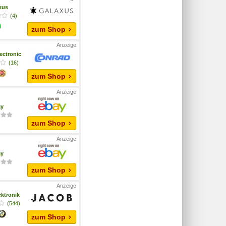
xus
(4)
zum Shop
ectronic
(16)
zum Shop
ay
zum Shop
ay
zum Shop
ktronik
(544)
zum Shop