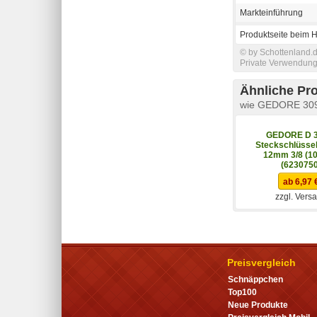
Markteinführung
Produktseite beim H
© by Schottenland.d
Private Verwendung 
Ähnliche Pr
wie GEDORE 3094
GEDORE D 3
Steckschlüssel
12mm 3/8 (1
(6230750
ab 6,97 
zzgl. Vers
Preisvergleich
Schnäppchen
Top100
Neue Produkte