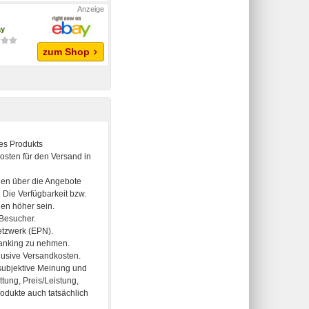
ay
zum Shop