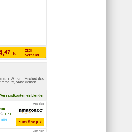
zzgl.
4,
47
€
Versand
mmen. Wir sind Mitglied des
nterstützt, ohne deinen
Versandkosten einblenden
zon
(14)
zum Shop