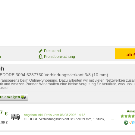
Preistrend
ab
n
Preisüberwachung
ch
GEDORE 3094 6237760 Verbindungsvierkant 3/8 (10 mm)
 Transparenz beim Online-Shopping. Dazu arbeiten wir mit vielen Netzwerken zusa
k und Amazon-Partner. Wir erhalten eine kleine Vergütung für Verkäufe, was uns u
lussen.
bare anzeigen
Ama
7
€
Preis vom 06.08.2026 14:13
GEDORE Verbindungsvierkant 3/8 Zoll 29 mm, 1 Stück,
...
,99 €
3094 6237760 4010886623770
Baumarkt/Baumarkt/Elektro- & Handwerkzeuge/
Handwerkzeuge/ Schraubenschlüssel/Ratschenschlüssel