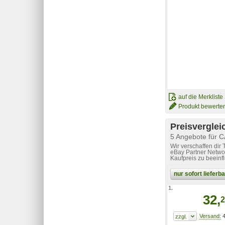
auf die Merkliste
Produkt bewerte
Preisverglei
5 Angebote für C
Wir verschaffen dir
eBay Partner Networ
Kaufpreis zu beeinf
nur sofort liefer
1.
32,
2
4