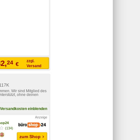
zzgl.
2,
24
€
Versand
S117K
mmen. Wir sind Mitglied des
nterstützt, ohne deinen
Versandkosten einblenden
hop24
(134)
zum Shop