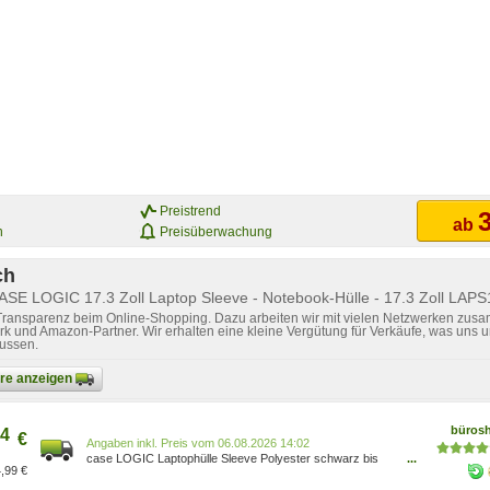
Preistrend
3
ab
n
Preisüberwachung
ch
ASE LOGIC 17.3 Zoll Laptop Sleeve - Notebook-Hülle - 17.3 Zoll LAP
 Transparenz beim Online-Shopping. Dazu arbeiten wir mit vielen Netzwerken zusa
k und Amazon-Partner. Wir erhalten eine kleine Vergütung für Verkäufe, was uns u
lussen.
bare anzeigen
büros
4
€
Preis vom 06.08.2026 14:02
case LOGIC Laptophülle Sleeve Polyester schwarz bis
...
,99 €
44,0 cm (17,3 Zoll) 0085854221801