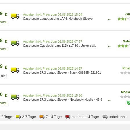
9
€
Ot
Preis vom 06.08.2026 15:04
Case Logic Laptoptasche LAPS Notebook Sleeve
...
0085854221801
8
€
Gala
Preis vom 06.08.2026 07:37
Case Logic Caselogic Laps117k (17.30 , Universal),
...
Notebooktasche, Schwarz
9
€
Pros
Preis vom 06.08.2026 14:57
Case Logic 17.3 Laptop Sleeve - Black 0085854221801
,99 €
Media
0
€
Preis vom 06.08.2026 15:20
Case Logic 17.3 Laptop Sleeve - Notebook-Huelle - 43.9
...
cm 17.3 - (Schutz-)hülle 0085854221801
0-2 Tage
2-7 Tage
7-14 Tage
mehr als 14 Tage
unbekannt