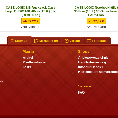
CASE LOGIC NB Rucksack Case
CASE LOGIC Notebookhülle /
Logic DLBP116K 40cm (15,6 ) [bk]
35,8cm (14,1 ) / EVA / schwar
(DLBP116K)
LAPS114K
ab 52,22 €
ab 27,47 €
zzgl. Versand
zzgl. Versand
Sitemap
Merkliste
(0)
Verlauf
Feedback
Magazin
Shops
Artikel
Anbieterverzeichnis
Kaufberatungen
Händlerbewertung
Tests
Infos für Händler
Kostenloser Rückversand
ik
Service
FAQ